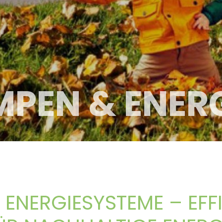
PEN & ENERG
NERGIESYSTEME – EFF