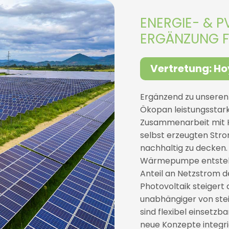
ENERGIE- & P
ERGÄNZUNG F
Vertretung: Ho
Ergänzend zu unsere
Ökopan leistungsstark
Zusammenarbeit mit H
selbst erzeugten Stro
nachhaltig zu decken.
Wärmepumpe entsteht 
Anteil an Netzstrom de
Photovoltaik steigert 
unabhängiger von ste
sind flexibel einsetzb
neue Konzepte integrie