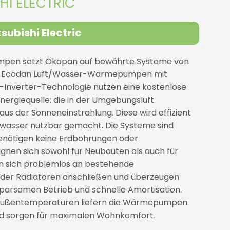
HI ELECTRIC
subishi Electric
pen setzt Ökopan auf bewährte Systeme von
 Die Ecodan Luft/Wasser-Wärmepumpen mit
Inverter-Technologie nutzen eine kostenlose
nergiequelle: die in der Umgebungsluft
s der Sonneneinstrahlung. Diese wird effizient
wasser nutzbar gemacht. Die Systeme sind
benötigen keine Erdbohrungen oder
ignen sich sowohl für Neubauten als auch für
en sich problemlos an bestehende
der Radiatoren anschließen und überzeugen
 sparsamen Betrieb und schnelle Amortisation.
 Außentemperaturen liefern die Wärmepumpen
d sorgen für maximalen Wohnkomfort.