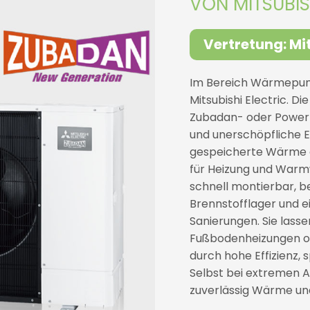
VON MITSUBIS
Vertretung: Mit
Im Bereich Wärmepum
Mitsubishi Electric.
Zubadan- oder Power-
und unerschöpfliche E
gespeicherte Wärme au
für Heizung und Warm
schnell montierbar, 
Brennstofflager und e
Sanierungen. Sie lass
Fußbodenheizungen o
durch hohe Effizienz,
Selbst bei extremen
zuverlässig Wärme un