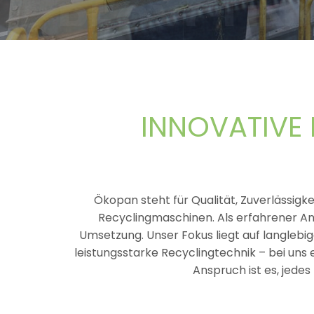
R
M
E
INNOVATIVE
P
Ökopan steht für Qualität, Zuverlässig
U
Recyclingmaschinen. Als erfahrener An
Umsetzung. Unser Fokus liegt auf langlebi
leistungsstarke Recyclingtechnik – bei uns 
M
Anspruch ist es, jedes