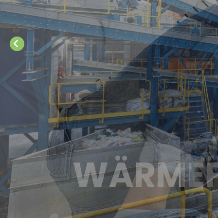
W
RECYCLIN
Ä