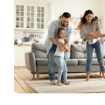
W
Ä
R
M
E