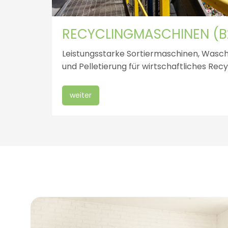
O
RECYCLINGMASCHINEN (B
H
Leistungsstarke Sortiermaschinen, Wasch
und Pelletierung für wirtschaftliches Recy
L
weiter
I
G
E