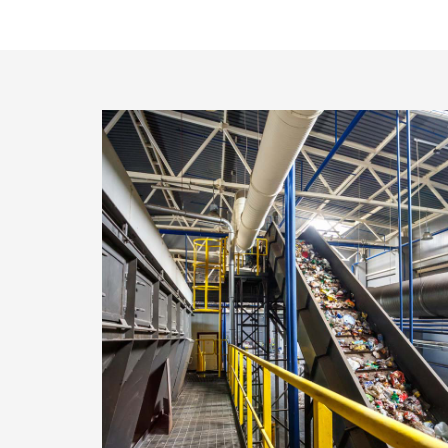
P
E
N
F
Ü
R
W