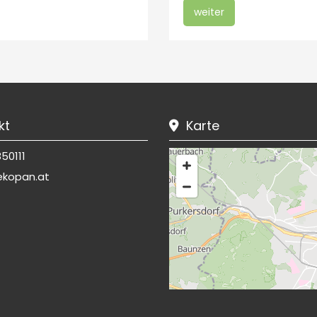
weiter
kt
Karte

50111
ekopan.at