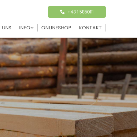
+43 1 5850111
 UNS
INFO
ONLINESHOP
KONTAKT