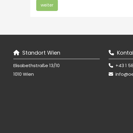
weiter
Standort Wien
Konta


Elisabethstraße 13/10
+43 1 58

1010 Wien
info@o
