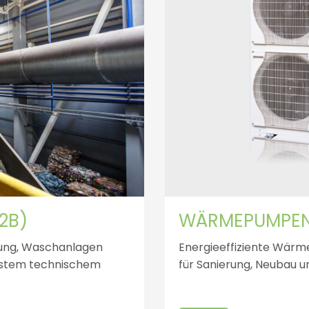
2B)
WÄRMEPUMPEN 
rung, Waschanlagen
Energieeffiziente Wärm
chstem technischem
für Sanierung, Neubau un